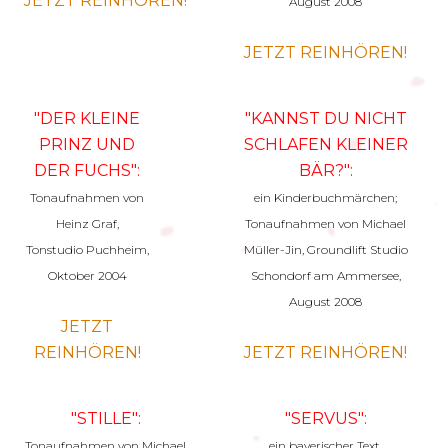
JETZT REINHÖREN!
August 2008
JETZT REINHÖREN!
"DER KLEINE
"KANNST DU NICHT
PRINZ UND
SCHLAFEN KLEINER
DER FUCHS":
BÄR?":
Tonaufnahmen von
ein Kinderbuchmärchen;
Heinz Graf,
Tonaufnahmen von Michael
Tonstudio Puchheim,
Müller-Jin, Groundlift Studio
Oktober 2004
Schondorf am Ammersee,
August 2008
JETZT
REINHÖREN!
JETZT REINHÖREN!
"STILLE":
"SERVUS":
Tonaufnahmen von Michael
ein bayerischer Text,