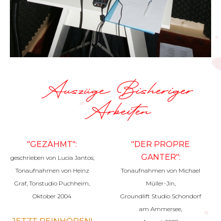
Auszüge Bisheriger
Arbeiten
"GEZÄHMT":
"DER PROPRE
GANTER":
geschrieben von Lucia Jantos;
Tonaufnahmen von Heinz
Tonaufnahmen von Michael
Graf, Tonstudio Puchheim,
Müller-Jin,
Oktober 2004
Groundlift Studio Schondorf
am Ammersee,